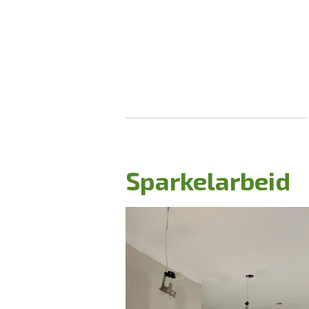
Gå
til
hovedinnhold
Sparkelarbeid