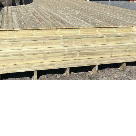
Tømring
Vi tilbyr tømrertjenester, både inne og ute.