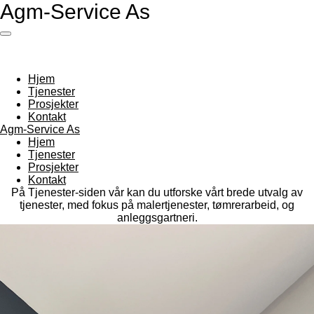
Agm-Service As
Gå
til
hovedinnhold
Hjem
Tjenester
Prosjekter
Kontakt
Agm-Service As
Hjem
Tjenester
Prosjekter
Kontakt
På Tjenester-siden vår kan du utforske vårt brede utvalg av
tjenester, med fokus på malertjenester, tømrerarbeid, og
anleggsgartneri.